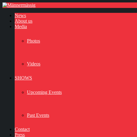
News
About us
Media
Photos
Videos
SHOWS
Upcoming Events
Past Events
Contact
Press