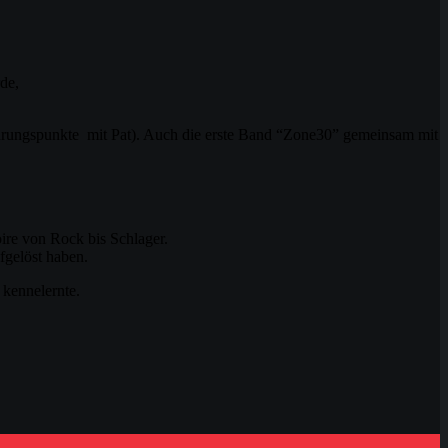
de,
ührungspunkte mit Pat). Auch die erste Band “Zone30” gemeinsam mit
ire von Rock bis Schlager.
fgelöst haben.
 kennelernte.