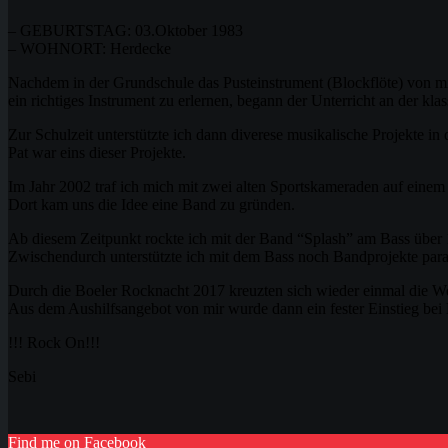
– GEBURTSTAG: 03.Oktober 1983
– WOHNORT: Herdecke
Nachdem in der Grundschule das Pusteinstrument (Blockflöte) von mi
ein richtiges Instrument zu erlernen, begann der Unterricht an der kla
Zur Schulzeit unterstützte ich dann diverese musikalische Projekte
Pat war eins dieser Projekte.
Im Jahr 2002 traf ich mich mit zwei alten Sportskameraden auf einem
Dort kam uns die Idee eine Band zu gründen.
Ab diesem Zeitpunkt rockte ich mit der Band “Splash” am Bass über
Zwischendurch unterstützte ich mit dem Bass noch Bandprojekte paral
Durch die Boeler Rocknacht 2017 kreuzten sich wieder einmal die We
Aus dem Aushilfsangebot von mir wurde dann ein fester Einstieg be
!!! Rock On!!!
Sebi
Find me on Facebook