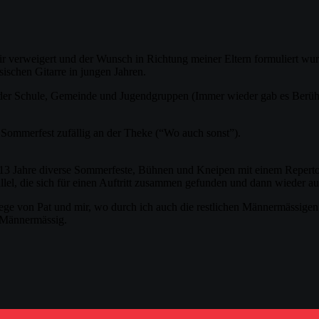
r verweigert und der Wunsch in Richtung meiner Eltern formuliert wur
ssischen Gitarre in jungen Jahren.
 in der Schule, Gemeinde und Jugendgruppen (Immer wieder gab es Ber
 Sommerfest zufällig an der Theke (“Wo auch sonst”).
 13 Jahre diverse Sommerfeste, Bühnen und Kneipen mit einem Reperto
lel, die sich für einen Auftritt zusammen gefunden und dann wieder au
ge von Pat und mir, wo durch ich auch die restlichen Männermässigen
i Männermässig.